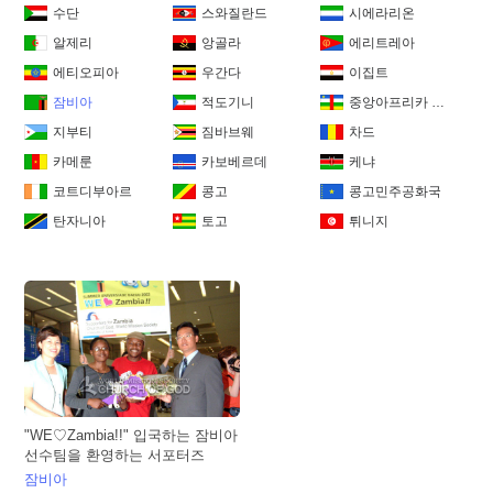
수단
스와질란드
시에라리온
알제리
앙골라
에리트레아
에티오피아
우간다
이집트
잠비아
적도기니
중앙아프리카 공화국
지부티
짐바브웨
차드
카메룬
카보베르데
케냐
코트디부아르
콩고
콩고민주공화국
탄자니아
토고
튀니지
"WE♡Zambia!!" 입국하는 잠비아
선수팀을 환영하는 서포터즈
잠비아