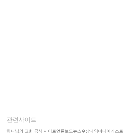
관련사이트
하나님의 교회 공식 사이트
언론보도
뉴스
수상내역
미디어캐스트