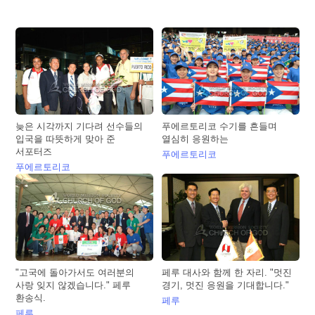
늦은 시각까지 기다려 선수들의
푸에르토리코 수기를 흔들며
입국을 따뜻하게 맞아 준
열심히 응원하는
서포터즈
푸에르토리코
푸에르토리코
"고국에 돌아가서도 여러분의
페루 대사와 함께 한 자리. "멋진
사랑 잊지 않겠습니다." 페루
경기, 멋진 응원을 기대합니다."
환송식.
페루
페루