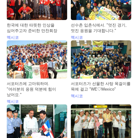
한국에 대한 따뜻한 인상을
선수촌 입촌식에서. "멋진 경기,
심어주고자 준비한 만찬회장
멋진 응원을 기대합니다."
멕시코
멕시코
서포터즈에 고마워하며.
서포터즈가 선물한 사탕 목걸이를
"여러분의 응원 덕분에 힘이
목에 걸고 "WE♡Mexico"
났어요."
멕시코
멕시코