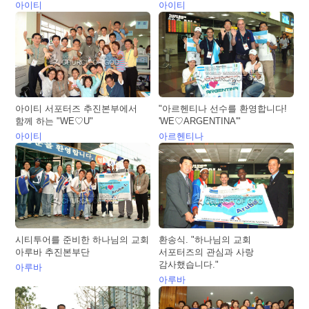
아이티
아이티
아이티 서포터즈 추진본부에서
"아르헨티나 선수를 환영합니다!
함께 하는 "WE♡U"
'WE♡ARGENTINA'"
아이티
아르헨티나
시티투어를 준비한 하나님의 교회
환송식. "하나님의 교회
아루바 추진본부단
서포터즈의 관심과 사랑
감사했습니다."
아루바
아루바