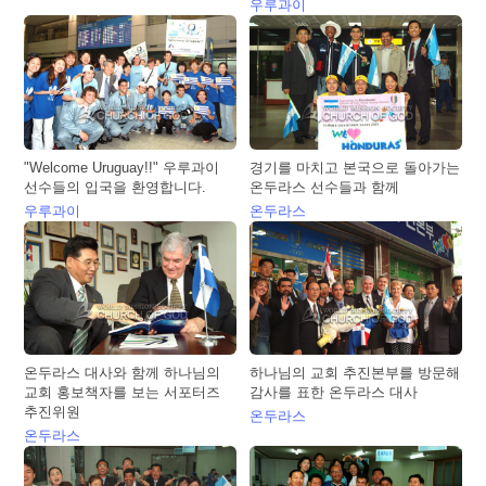
우루과이
"Welcome Uruguay!!" 우루과이
경기를 마치고 본국으로 돌아가는
선수들의 입국을 환영합니다.
온두라스 선수들과 함께
우루과이
온두라스
온두라스 대사와 함께 하나님의
하나님의 교회 추진본부를 방문해
교회 홍보책자를 보는 서포터즈
감사를 표한 온두라스 대사
추진위원
온두라스
온두라스