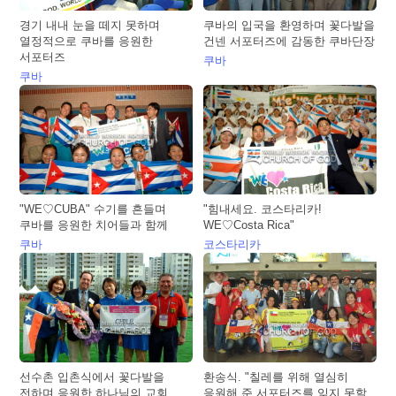
경기 내내 눈을 떼지 못하며
쿠바의 입국을 환영하며 꽃다발을
열정적으로 쿠바를 응원한
건넨 서포터즈에 감동한 쿠바단장
서포터즈
쿠바
쿠바
"WE♡CUBA" 수기를 흔들며
"힘내세요. 코스타리카!
쿠바를 응원한 치어들과 함께
WE♡Costa Rica"
쿠바
코스타리카
선수촌 입촌식에서 꽃다발을
환송식. "칠레를 위해 열심히
전하며 응원한 하나님의 교회
응원해 준 서포터즈를 잊지 못할