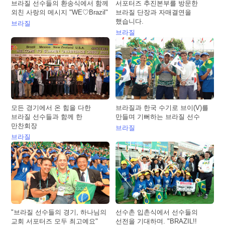
브라질 선수들의 환송식에서 함께
서포터즈 추진본부를 방문한
외친 사랑의 메시지 "WE♡Brazil"
브라질 단장과 자매결연을
했습니다.
브라질
브라질
모든 경기에서 온 힘을 다한
브라질과 한국 수기로 브이(V)를
브라질 선수들과 함께 한
만들며 기뻐하는 브라질 선수
만찬회장
브라질
브라질
"브라질 선수들의 경기, 하나님의
선수촌 입촌식에서 선수들의
교회 서포터즈 모두 최고예요"
선전을 기대하며. "BRAZIL!!