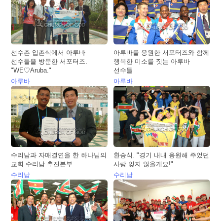
선수촌 입촌식에서 아루바
아루바를 응원한 서포터즈와 함께
선수들을 방문한 서포터즈.
행복한 미소를 짓는 아루바
"WE♡Aruba."
선수들
아루바
아루바
수리남과 자매결연을 한 하나님의
환송식. "경기 내내 응원해 주었던
교회 수리남 추진본부
사랑 잊지 않을게요!"
수리남
수리남