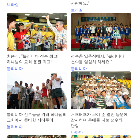
사랑해요."
브라질
브라질
환송식. "볼리비아 선수 최고!
선수촌 입촌식에서. "볼리비아
하나님의 교회 응원 최고!"
선수들 열심히 하세요!"
볼리비아
볼리비아
볼리비아 선수들을 위해 하나님의
서포터즈가 보여 준 열띤 응원에
교회에서 준비한 시티투어
감사하며 우애를 나눈 선수와
단장
볼리비아
바하마