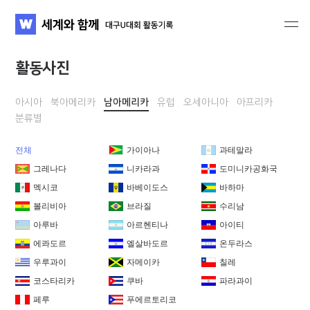
세계와 함께 대구U대회 활동기록
WATV
활동사진
아시아
북아메리카
남아메리카
유럽
오세아니아
아프리카
분류별
전체
가이아나
과테말라
그레나다
니카라과
도미니카공화국
멕시코
바베이도스
바하마
볼리비아
브라질
수리남
아루바
아르헨티나
아이티
에콰도르
엘살바도르
온두라스
우루과이
자메이카
칠레
코스타리카
쿠바
파라과이
페루
푸에르토리코