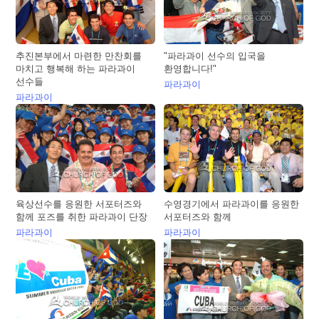
추진본부에서 마련한 만찬회를
"파라과이 선수의 입국을
마치고 행복해 하는 파라과이
환영합니다!"
선수들
파라과이
파라과이
육상선수를 응원한 서포터즈와
수영경기에서 파라과이를 응원한
함께 포즈를 취한 파라과이 단장
서포터즈와 함께
파라과이
파라과이