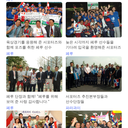
육상경기를 응원해 준 서포터즈와
늦은 시각까지 페루 선수들을
함께 포즈를 취한 페루 선수
기다려 입국을 환영해준 서포터즈
페루
페루
페루 단장과 함께! "페루를 위해
서포터즈 추진본부장들과
보여 준 사랑 감사합니다."
선수단장들
페루
파라과이