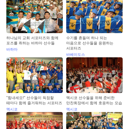
하나님의 교회 서포터즈와 함께
수기를 흔들며 하나 되는
포즈를 취하는 바하마 선수들
마음으로 선수들을 응원하는
서포터즈
바하마
바베이도스
"힘내세요!" 선수들이 득점할
멕시코 선수들을 위해 준비한
때마다 함께 즐거워하는 서포터즈
만찬회장에서 함께 호응하는 모습
멕시코
멕시코