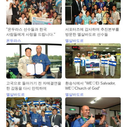
"온두라스 선수들과 한국
서포터즈에 감사하며 추진본부를
사람들에게 사랑을 드립니다."
방문한 엘살바도르 선수들
온두라스
엘살바도르
고국으로 돌아가기 전 자매결연을
환송식에서 "WE♡El Salvador,
한 감동을 다시 만끽하며
WE♡Church of God"
엘살바도르
엘살바도르