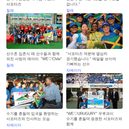
서포터즈
겁니다."
칠레
칠레
선수촌 입촌식 때 선수들과 함께
"서포터즈 덕분에 열심히
외친 사랑의 메아리. "WE♡Chile"
경기했습니다." 메달을 보이며
기뻐하는 선수
칠레
자메이카
수기를 흔들며 입국을 환영하는
"WE♡URUGURY" 우루과이
서포터즈와 인사하는 모습
수기를 흔들며 응원한 서포터즈와
함께
자메이카