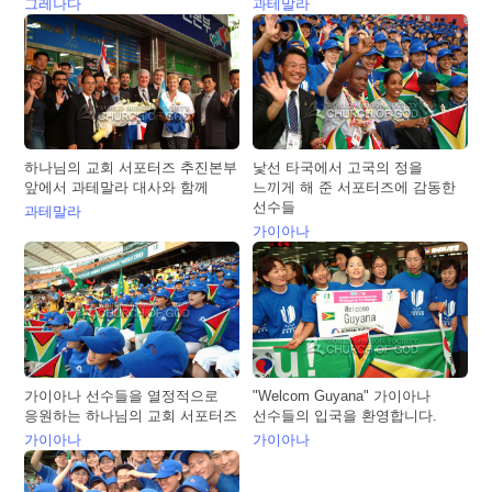
그레나다
과테말라
하나님의 교회 서포터즈 추진본부
낯선 타국에서 고국의 정을
앞에서 과테말라 대사와 함께
느끼게 해 준 서포터즈에 감동한
선수들
과테말라
가이아나
가이아나 선수들을 열정적으로
"Welcom Guyana" 가이아나
응원하는 하나님의 교회 서포터즈
선수들의 입국을 환영합니다.
가이아나
가이아나