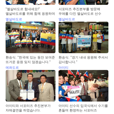
"엘살바도르 힘내세요!"
서포터즈 추진본부를 방문해
엘살바도르를 위해 함께 응원하며
우애를 다진 엘살바도르 선수
엘살바도르
엘살바도르
환송식. "한국에 있는 동안 보여준
환송식. "경기 내내 응원해 주셔서
뜨거운 응원 잊지 않겠습니다."
감사합니다."
에콰도르
아이티
아이티와 서포터즈 추진본부가
아이티 선수의 입국식에서 수기를
자매결연을 하였습니다.
흔들며 환영하는 서포터즈