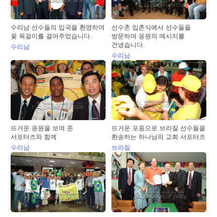
수리남 선수들의 입국을 환영하며
선수촌 입촌식에서 선수들을
꽃 목걸이를 걸어주었습니다.
방문하여 응원의 메시지를
건넸습니다.
수리남
수리남
뜨거운 응원을 보여 준
뜨거운 포옹으로 브라질 선수들을
서포터즈와 함께
환송하는 하나님의 교회 서포터즈
수리남
브라질