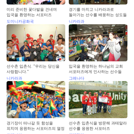
미리 준비한 꽃다발을 건네며
경기를 마치고 니카라과로
입국을 환영하는 서포터즈
돌아가는 선수를 배웅하는 성도들
도미니카공화국
니카라과
선수촌 입촌식. "우리는 당신을
입국을 환영하는 하나님의 교회
사랑합니다."
서포터즈에게 인사하는 선수들
니카라과
그레나다
경기장이 떠나갈 듯 함성을
선수촌 입촌식을 방문해 과테말라
외치며 응원하는 서포터즈의 열정
선수를 응원한 서포터즈