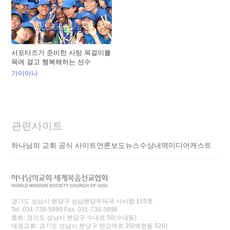
서포터즈가 준비한 사탕 목걸이를
목에 걸고 행복해하는 선수
가이아나
관련사이트
하나님의 교회 공식 사이트
언론보도
뉴스
수상내역
미디어캐스트
경기도 성남시 분당구 성남분당우체국 사서함 119호
Tel. 031-738-5999 Fax. 031-738-5998
총회: 경기도 성남시 분당구 수내로 50(수내동)
대표교회: 경기도 성남시 분당구 판교역로 35(백현동 526)