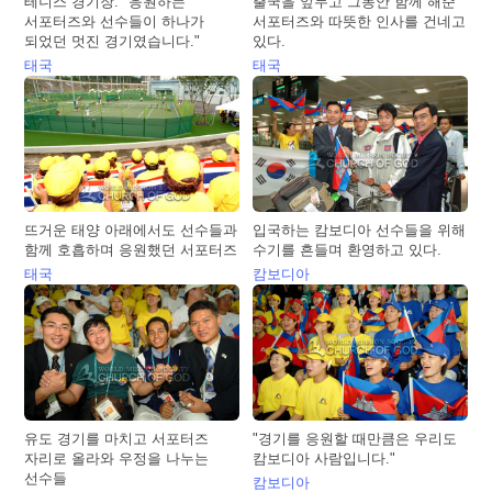
테니스 경기장. "응원하는
출국을 앞두고 그동안 함께 해준
서포터즈와 선수들이 하나가
서포터즈와 따뜻한 인사를 건네고
되었던 멋진 경기였습니다."
있다.
태국
태국
뜨거운 태양 아래에서도 선수들과
입국하는 캄보디아 선수들을 위해
함께 호흡하며 응원했던 서포터즈
수기를 흔들며 환영하고 있다.
태국
캄보디아
유도 경기를 마치고 서포터즈
"경기를 응원할 때만큼은 우리도
자리로 올라와 우정을 나누는
캄보디아 사람입니다."
선수들
캄보디아