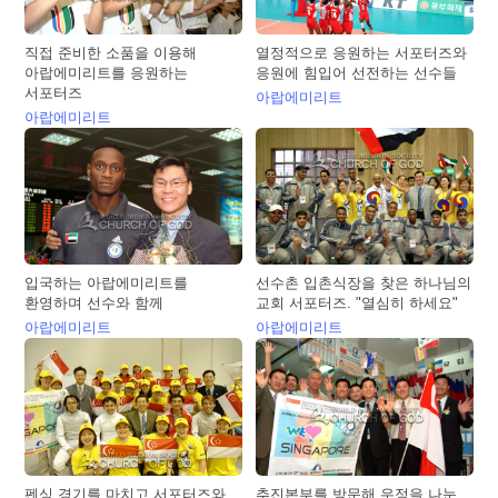
직접 준비한 소품을 이용해
열정적으로 응원하는 서포터즈와
아랍에미리트를 응원하는
응원에 힘입어 선전하는 선수들
서포터즈
아랍에미리트
아랍에미리트
입국하는 아랍에미리트를
선수촌 입촌식장을 찾은 하나님의
환영하며 선수와 함께
교회 서포터즈. "열심히 하세요"
아랍에미리트
아랍에미리트
펜싱 경기를 마치고 서포터즈와
추진본부를 방문해 우정을 나눈