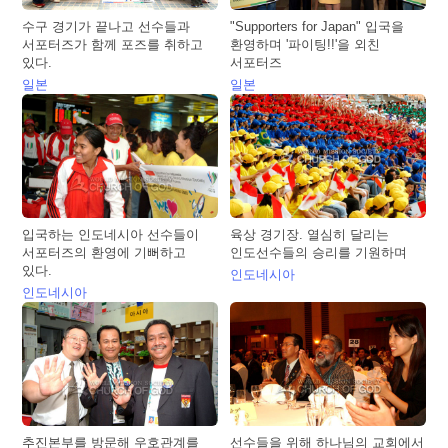
수구 경기가 끝나고 선수들과
"Supporters for Japan" 입국을
서포터즈가 함께 포즈를 취하고
환영하며 '파이팅!!'을 외친
있다.
서포터즈
일본
일본
입국하는 인도네시아 선수들이
육상 경기장. 열심히 달리는
서포터즈의 환영에 기뻐하고
인도선수들의 승리를 기원하며
있다.
인도네시아
인도네시아
추진본부를 방문해 우호관계를
선수들을 위해 하나님의 교회에서