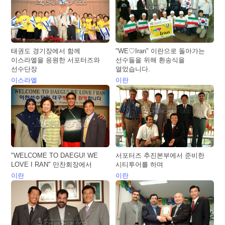
태권도 경기장에서 함께
"WE♡Iran" 이란으로 돌아가는
이스라엘을 응원한 서포터즈와
선수들을 위해 환송식을
선수단장
열었습니다.
이스라엘
이란
"WELCOME TO DAEGU! WE
서포터즈 추진본부에서 준비한
LOVE I RAN" 만찬회장에서
시티투어를 하며
이란
이란