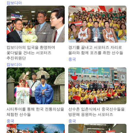
캄보디아
캄보디아의 입국을 환영하며
경기를 끝내고 서포터즈 자리로
꽃다발을 건네는 서포터즈
올라와 함께 포즈를 취한 선수들
추진위원단
중국
캄보디아
시티투어를 통해 한국 전통의상을
선수촌 입촌식에서 중국선수들을
체험한 선수들
방문해 응원하는 서포터즈
중국
중국