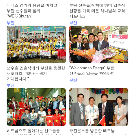
테니스 경기의 응원을 마치고
부탄 선수들과 함께 하며 입촌식
부탄 선수들과 함께.
현장을 가득 메운 하나님의 교회
"WE♡Bhutan"
서포터즈
부탄
부탄
선수촌 입촌식에서 부탄을 응원한
"Welcome to Daegu" 부탄
서포터즈. "빛나는 경기
선수들의 입국을 환영하며
기대합니다."
부탄
부탄
베트남으로 돌아가는 선수들을
추진본부를 방문한 베트남