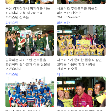
육상 경기장에서 형제애를 나눈
서포터즈 추진본부를 방문한
하나님의 교회 서포터즈와
파키스탄 선수단.
파키스탄 선수들
"WE♡Pakistan"
파키스탄
파키스탄
입국하는 파키스탄 선수들을
서포터즈가 준비한 환송식 장면.
환영하며 꽃다발과 작은 선물을
고마운 마음에 함께 사랑을
건넸습니다.
전하는 선수들
파키스탄
태국