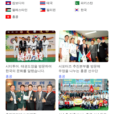
캄보디아
태국
파키스탄
팔레스타인
필리핀
한국
홍콩
시티투어. 태권도장을 방문하여
서포터즈 추진본부를 방문해
한국의 문화를 알렸습니다.
우정을 나누는 홍콩 선수단
홍콩
홍콩