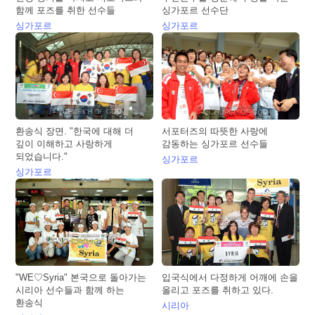
함께 포즈를 취한 선수들
싱가포르 선수단
싱가포르
싱가포르
환송식 장면. "한국에 대해 더
서포터즈의 따뜻한 사랑에
깊이 이해하고 사랑하게
감동하는 싱가포르 선수들
되었습니다."
싱가포르
싱가포르
"WE♡Syria" 본국으로 돌아가는
입국식에서 다정하게 어깨에 손을
시리아 선수들과 함께 하는
올리고 포즈를 취하고 있다.
환송식
시리아