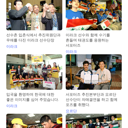
선수촌 입촌식에서 추진위원단과
이라크 선수와 함께 수기를
우애를 다진 이라크 선수단장
흔들며 태권도를 응원하는
서포터즈
이라크
이라크
입국을 환영하며 한국에 대한
서포터즈 추진본부단과 요르단
좋은 이미지를 심어 주었습니다.
선수단이 자매결연을 하고 함께
포즈를 취했다.
이라크
요르단