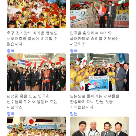
축구 경기장의 따가운 햇볕도
입국을 환영하며 수기와
서포터즈의 열정에 비교할 수
플래카드로 승리를 기원하는
없습니다.
서포터즈
중국
중국
단정한 옷을 입고 입국한
일본으로 돌아가는 선수들을
선수들과 뒤에서 응원해 주는
환송하며 다시 만날 것을
서포터즈
기약했습니다.
중국
일본