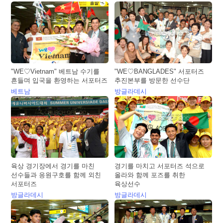
"WE♡Vietnam" 베트남 수기를
"WE♡BANGLADES" 서포터즈
흔들며 입국을 환영하는 서포터즈
추진본부를 방문한 선수단
베트남
방글라데시
육상 경기장에서 경기를 마친
경기를 마치고 서포터즈 석으로
선수들과 응원구호를 함께 외친
올라와 함께 포즈를 취한
서포터즈
육상선수
방글라데시
방글라데시