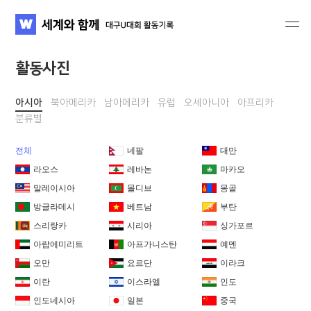
세계와 함께 대구U대회 활동기록
WATV
활동사진
아시아
북아메리카
남아메리카
유럽
오세아니아
아프리카
분류별
전체
네팔
대만
라오스
레바논
마카오
말레이시아
몰디브
몽골
방글라데시
베트남
부탄
스리랑카
시리아
싱가포르
아랍에미리트
아프가니스탄
예멘
오만
요르단
이라크
이란
이스라엘
인도
인도네시아
일본
중국