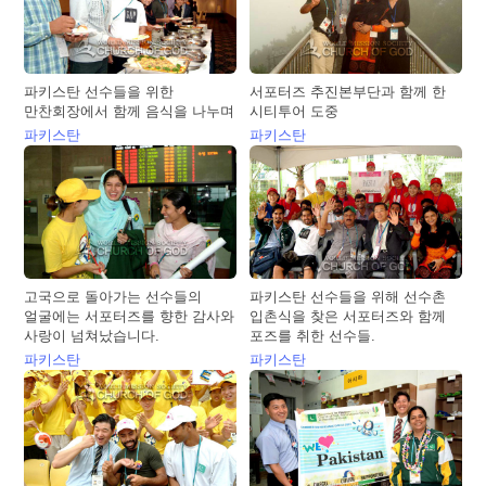
파키스탄 선수들을 위한
서포터즈 추진본부단과 함께 한
만찬회장에서 함께 음식을 나누며
시티투어 도중
파키스탄
파키스탄
고국으로 돌아가는 선수들의
파키스탄 선수들을 위해 선수촌
얼굴에는 서포터즈를 향한 감사와
입촌식을 찾은 서포터즈와 함께
사랑이 넘쳐났습니다.
포즈를 취한 선수들.
파키스탄
파키스탄