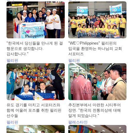
"한국에서 당신들을 만나게 된 걸
"WE♡Philippines" 필리핀의
행운으로 생각합니다.
입국을 환영하는 하나님의 교회
감사합니다."
서포터즈
필리핀
필리핀
유도 경기를 마치고 서포터즈와
추진본부에서 마련한 시티투어
함께 어울려 포즈를 취한 필리핀
장면. "한국의 전통의상에 대해
선수들
알게 되었습니다."
필리핀
팔레스타인