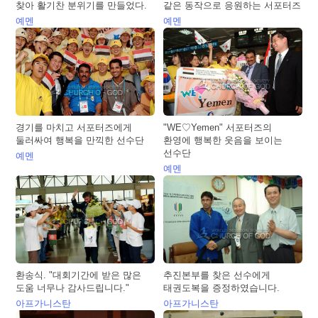
찾아 활기찬 분위기를 만들었다.
같은 동작으로 응원하는 서포터즈
예멘
예멘
경기를 마치고 서포터즈에게
"WE♡Yemen" 서포터즈의
둘러싸여 행복을 만끽한 선수단
환영에 행복한 웃음을 보이는
선수단
예멘
예멘
환송식. "대회기간에 받은 많은
추진본부를 찾은 선수에게
도움 너무나 감사드립니다."
태권도복을 증정하였습니다.
아프가니스탄
아프가니스탄