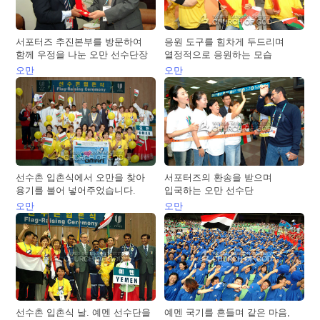
서포터즈 추진본부를 방문하여
응원 도구를 힘차게 두드리며
함께 우정을 나눈 오만 선수단장
열정적으로 응원하는 모습
오만
오만
선수촌 입촌식에서 오만을 찾아
서포터즈의 환송을 받으며
용기를 불어 넣어주었습니다.
입국하는 오만 선수단
오만
오만
선수촌 입촌식 날. 예멘 선수단을
예멘 국기를 흔들며 같은 마음,