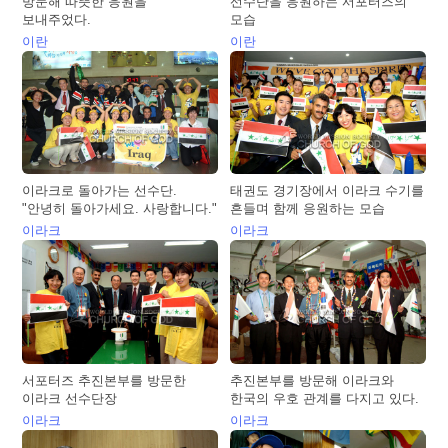
방문해 따뜻한 응원을
선수단을 응원하는 서포터즈의
보내주었다.
모습
이란
이란
이라크로 돌아가는 선수단.
태권도 경기장에서 이라크 수기를
"안녕히 돌아가세요. 사랑합니다."
흔들며 함께 응원하는 모습
이라크
이라크
서포터즈 추진본부를 방문한
추진본부를 방문해 이라크와
이라크 선수단장
한국의 우호 관계를 다지고 있다.
이라크
이라크