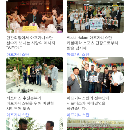
만찬회장에서 아프가니스탄
Abdul Hakim 아프가니스탄
선수가 보내는 사랑의 메시지
카불대학 스포츠 단장으로부터
"WE♡U"
받은 감사패
아프가니스탄
아프가니스탄
서포터즈 추진본부가
아프가니스탄의 선수단과
아프가니스탄을 위해 마련한
서포터즈가 자매결연을
시티투어 도중
하였습니다.
아프가니스탄
아프가니스탄