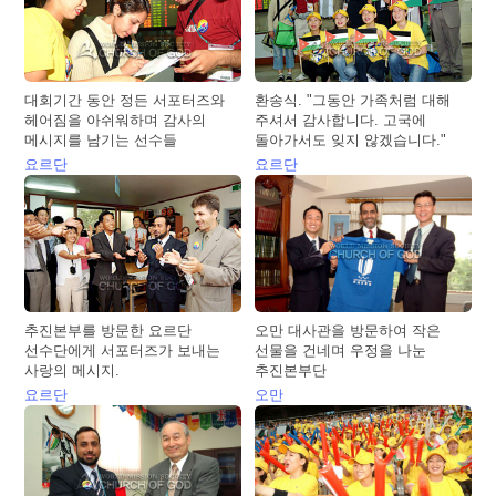
대회기간 동안 정든 서포터즈와
환송식. "그동안 가족처럼 대해
헤어짐을 아쉬워하며 감사의
주셔서 감사합니다. 고국에
메시지를 남기는 선수들
돌아가서도 잊지 않겠습니다."
요르단
요르단
추진본부를 방문한 요르단
오만 대사관을 방문하여 작은
선수단에게 서포터즈가 보내는
선물을 건네며 우정을 나눈
사랑의 메시지.
추진본부단
요르단
오만