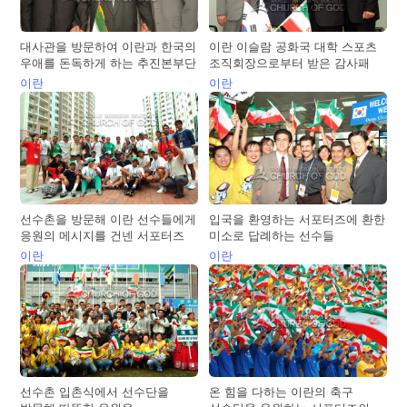
대사관을 방문하여 이란과 한국의
이란 이슬람 공화국 대학 스포츠
우애를 돈독하게 하는 추진본부단
조직회장으로부터 받은 감사패
이란
이란
선수촌을 방문해 이란 선수들에게
입국을 환영하는 서포터즈에 환한
응원의 메시지를 건넨 서포터즈
미소로 답례하는 선수들
이란
이란
선수촌 입촌식에서 선수단을
온 힘을 다하는 이란의 축구