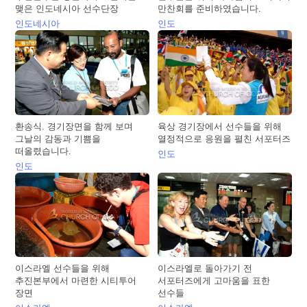
맺은 인도네시아 선수단장
만찬회를 준비하였습니다.
인도네시아
인도
환송식. 경기장면을 함께 보며
육상 경기장에서 선수들을 위해
그날의 감동과 기쁨을
열정적으로 응원을 펼친 서포터즈
떠올렸습니다.
인도
인도
이스라엘 선수들을 위해
이스라엘로 돌아가기 전
추진본부에서 마련한 시티투어
서포터즈에게 고마움을 표한
장면
선수들