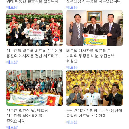
위해 따뜻한 환송식을 했습니다.
선수단장과 우정을 나누었습니다.
베트남
베트남
선수촌을 방문해 베트남 선수에게
베트남 대사관을 방문해 두
응원의 메시지를 건넨 서포터즈
나라의 우정을 나눈 추진본부
위원단
베트남
베트남
선수촌 입촌식 날. 베트남
육상경기가 진행되는 동안 응원에
선수단을 찾아 용기를
동참한 베트남 선수단장
주었습니다.
베트남
베트남