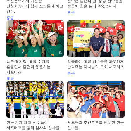
추진본부에서 마련한
선수촌 입촌식 날. 홍콩 선수들을
만찬회장에서 함께 포즈를 취하고
방문해 힘을 실어 주었습니다.
있다.
홍콩
홍콩
농구 경기장. 홍콩 수기를
입국하는 홍콩 선수들을 따뜻하게
흔들면서 즐겁게 응원하는
반겨주는 하나님의 교회 서포터즈
서포터즈
홍콩
홍콩
한국 기계 체조 선수들이
서포터즈 추진본부를 방문한 한국
서포터즈를 향해 감사의 인사를
선수들