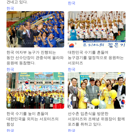
건네고 있다.
한국
한국
한국 여자부 농구가 진행되는
대한민국 수기를 흔들며
동안 선수단장이 관중석에 올라와
농구경기를 열정적으로 응원하는
응원에 동참했다.
서포터즈
한국
한국
한국 수기를 높이 흔들며
선수촌 입촌식을 방문한
대한민국을 외치는 서포터즈의
서포터즈와 조해녕 위원장이 함께
함성
포즈를 취하고 있다.
한국
한국