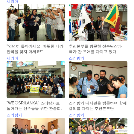
시리아
"안녕히 돌아가세요! 따뜻한 나라
추진본부를 방문한 선수단장과
한국을 잊지 마세요!"
국가 간 우애를 다지고 있다.
시리아
스리랑카
"WE♡SRILANKA" 스리랑카로
스리랑카 대사관을 방문하여 함께
돌아가는 선수들을 위한 환송회.
결의를 다지는 추진본부단
스리랑카
스리랑카