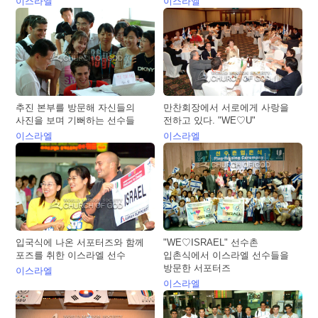
이스라엘
이스라엘
추진 본부를 방문해 자신들의
만찬회장에서 서로에게 사랑을
사진을 보며 기뻐하는 선수들
전하고 있다. "WE♡U"
이스라엘
이스라엘
입국식에 나온 서포터즈와 함께
"WE♡ISRAEL" 선수촌
포즈를 취한 이스라엘 선수
입촌식에서 이스라엘 선수들을
방문한 서포터즈
이스라엘
이스라엘