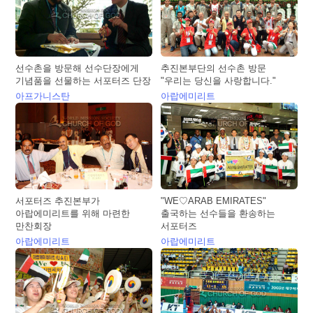
선수촌을 방문해 선수단장에게
추진본부단의 선수촌 방문
기념품을 선물하는 서포터즈 단장
"우리는 당신을 사랑합니다."
아프가니스탄
아랍에미리트
서포터즈 추진본부가
"WE♡ARAB EMIRATES"
아랍에미리트를 위해 마련한
출국하는 선수들을 환송하는
만찬회장
서포터즈
아랍에미리트
아랍에미리트