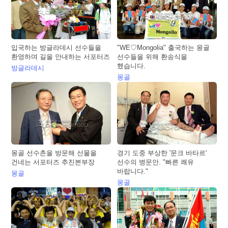
입국하는 방글라데시 선수들을
"WE♡Mongolia" 출국하는 몽골
환영하며 길을 안내하는 서포터즈
선수들을 위해 환송식을
했습니다.
방글라데시
몽골
몽골 선수촌을 방문해 선물을
경기 도중 부상한 '문크 바타르'
건네는 서포터즈 추진본부장
선수의 병문안. "빠른 쾌유
바랍니다."
몽골
몽골