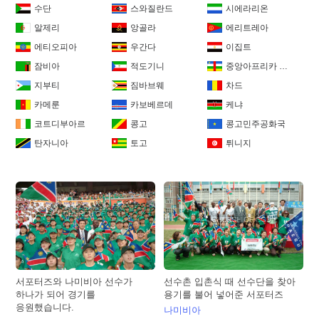
수단
스와질란드
시에라리온
알제리
앙골라
에리트레아
에티오피아
우간다
이집트
잠비아
적도기니
중앙아프리카 공화국
지부티
짐바브웨
차드
카메룬
카보베르데
케냐
코트디부아르
콩고
콩고민주공화국
탄자니아
토고
튀니지
서포터즈와 나미비아 선수가
선수촌 입촌식 때 선수단을 찾아
하나가 되어 경기를
용기를 불어 넣어준 서포터즈
응원했습니다.
나미비아