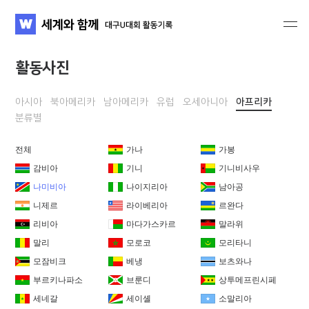
세계와 함께 대구U대회 활동기록
WATV
활동사진
아시아
북아메리카
남아메리카
유럽
오세아니아
아프리카
분류별
전체
가나
가봉
감비아
기니
기니비사우
나미비아
나이지리아
남아공
니제르
라이베리아
르완다
리비아
마다가스카르
말라위
말리
모로코
모리타니
모잠비크
베냉
보츠와나
부르키나파소
브룬디
상투메프린시페
세네갈
세이셸
소말리아