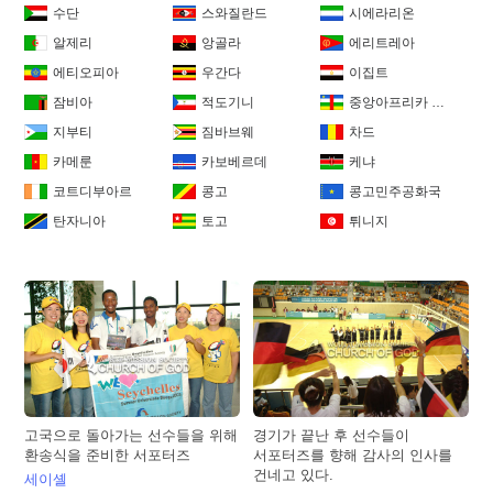
수단
스와질란드
시에라리온
알제리
앙골라
에리트레아
에티오피아
우간다
이집트
잠비아
적도기니
중앙아프리카 공화국
지부티
짐바브웨
차드
카메룬
카보베르데
케냐
코트디부아르
콩고
콩고민주공화국
탄자니아
토고
튀니지
고국으로 돌아가는 선수들을 위해
경기가 끝난 후 선수들이
환송식을 준비한 서포터즈
서포터즈를 향해 감사의 인사를
건네고 있다.
세이셸