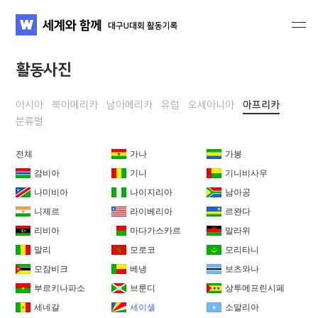
세계와 함께 대구U대회 활동기록
WATV
활동사진
아시아
북아메리카
남아메리카
유럽
오세아니아
아프리카
분류별
전체
가나
가봉
감비아
기니
기니비사우
나미비아
나이지리아
남아공
니제르
라이베리아
르완다
리비아
마다가스카르
말라위
말리
모로코
모리타니
모잠비크
베냉
보츠와나
부르키나파소
브룬디
상투메프린시페
세네갈
세이셸
소말리아