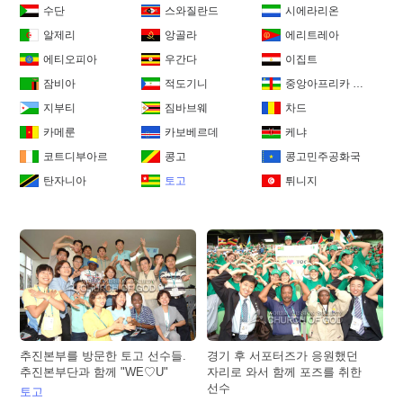
수단
스와질란드
시에라리온
알제리
앙골라
에리트레아
에티오피아
우간다
이집트
잠비아
적도기니
중앙아프리카 공화국
지부티
짐바브웨
차드
카메룬
카보베르데
케냐
코트디부아르
콩고
콩고민주공화국
탄자니아
토고
튀니지
추진본부를 방문한 토고 선수들.
경기 후 서포터즈가 응원했던
추진본부단과 함께 "WE♡U"
자리로 와서 함께 포즈를 취한
선수
토고