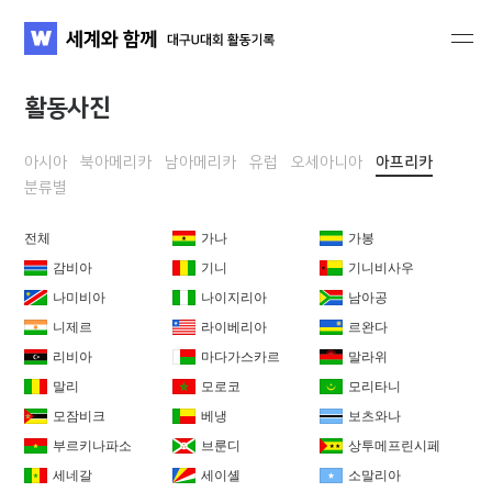
세계와 함께 대구U대회 활동기록
WATV
활동사진
아시아
북아메리카
남아메리카
유럽
오세아니아
아프리카
분류별
전체
가나
가봉
감비아
기니
기니비사우
나미비아
나이지리아
남아공
니제르
라이베리아
르완다
리비아
마다가스카르
말라위
말리
모로코
모리타니
모잠비크
베냉
보츠와나
부르키나파소
브룬디
상투메프린시페
세네갈
세이셸
소말리아