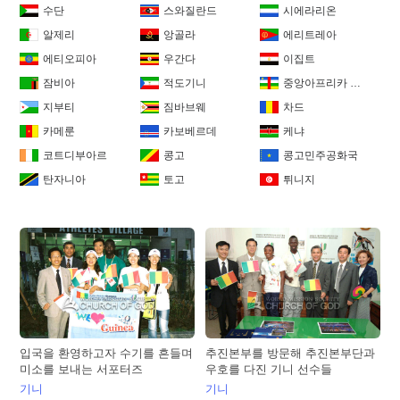
수단
스와질란드
시에라리온
알제리
앙골라
에리트레아
에티오피아
우간다
이집트
잠비아
적도기니
중앙아프리카 공화국
지부티
짐바브웨
차드
카메룬
카보베르데
케냐
코트디부아르
콩고
콩고민주공화국
탄자니아
토고
튀니지
입국을 환영하고자 수기를 흔들며
추진본부를 방문해 추진본부단과
미소를 보내는 서포터즈
우호를 다진 기니 선수들
기니
기니