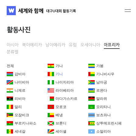
세계와 함께 대구U대회 활동기록
WATV
활동사진
아시아
북아메리카
남아메리카
유럽
오세아니아
아프리카
분류별
전체
가나
가봉
감비아
기니
기니비사우
나미비아
나이지리아
남아공
니제르
라이베리아
르완다
리비아
마다가스카르
말라위
말리
모로코
모리타니
모잠비크
베냉
보츠와나
부르키나파소
브룬디
상투메프린시페
세네갈
세이셸
소말리아