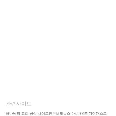
관련사이트
하나님의 교회 공식 사이트
언론보도
뉴스
수상내역
미디어캐스트