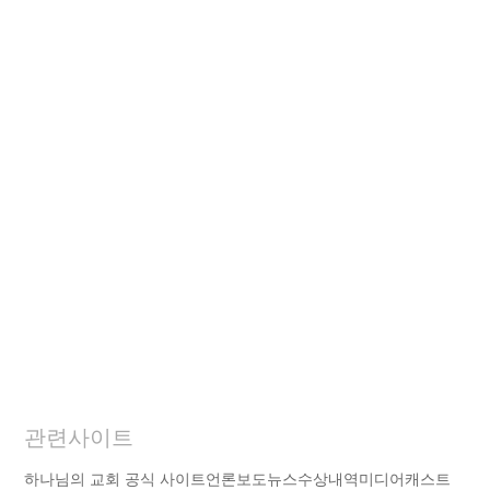
관련사이트
하나님의 교회 공식 사이트
언론보도
뉴스
수상내역
미디어캐스트