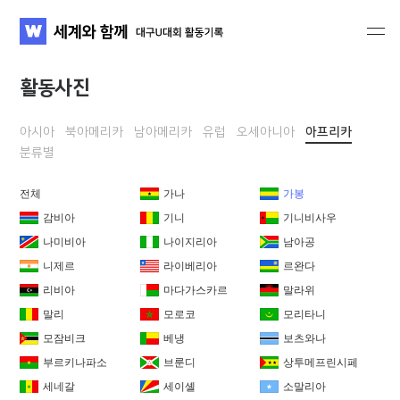
세계와 함께 대구U대회 활동기록
WATV
활동사진
아시아
북아메리카
남아메리카
유럽
오세아니아
아프리카
분류별
전체
가나
가봉
감비아
기니
기니비사우
나미비아
나이지리아
남아공
니제르
라이베리아
르완다
리비아
마다가스카르
말라위
말리
모로코
모리타니
모잠비크
베냉
보츠와나
부르키나파소
브룬디
상투메프린시페
세네갈
세이셸
소말리아