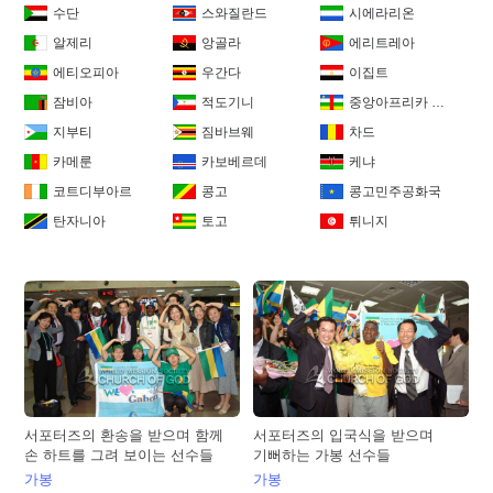
수단
스와질란드
시에라리온
알제리
앙골라
에리트레아
에티오피아
우간다
이집트
잠비아
적도기니
중앙아프리카 공화국
지부티
짐바브웨
차드
카메룬
카보베르데
케냐
코트디부아르
콩고
콩고민주공화국
탄자니아
토고
튀니지
서포터즈의 환송을 받으며 함께
서포터즈의 입국식을 받으며
손 하트를 그려 보이는 선수들
기뻐하는 가봉 선수들
가봉
가봉