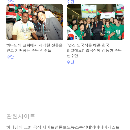
수단
수단
하나님의 교회에서 제작한 선물을
"멋진 입국식을 해준 한국
받고 기뻐하는 수단 선수들
최고예요!" 입국식에 감동한 수단
선수단
수단
수단
관련사이트
하나님의 교회 공식 사이트
언론보도
뉴스
수상내역
미디어캐스트