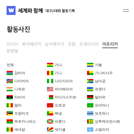
세계와 함께 대구U대회 활동기록
WATV
활동사진
아시아
북아메리카
남아메리카
유럽
오세아니아
아프리카
분류별
전체
가나
가봉
감비아
기니
기니비사우
나미비아
나이지리아
남아공
니제르
라이베리아
르완다
리비아
마다가스카르
말라위
말리
모로코
모리타니
모잠비크
베냉
보츠와나
부르키나파소
브룬디
상투메프린시페
세네갈
세이셸
소말리아