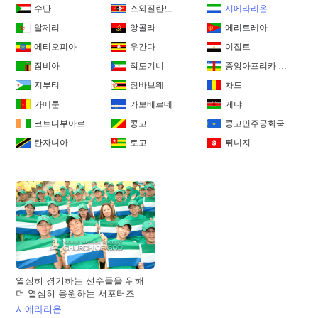
수단
스와질란드
시에라리온
알제리
앙골라
에리트레아
에티오피아
우간다
이집트
잠비아
적도기니
중앙아프리카 공화국
지부티
짐바브웨
차드
카메룬
카보베르데
케냐
코트디부아르
콩고
콩고민주공화국
탄자니아
토고
튀니지
열심히 경기하는 선수들을 위해
더 열심히 응원하는 서포터즈
시에라리온