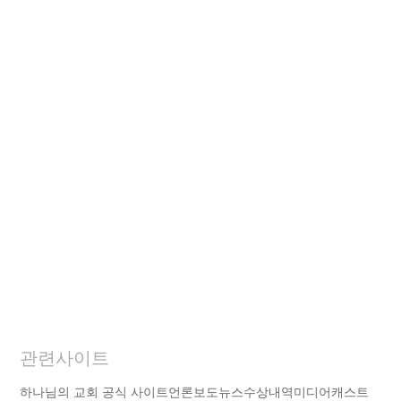
관련사이트
하나님의 교회 공식 사이트
언론보도
뉴스
수상내역
미디어캐스트