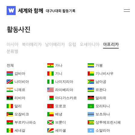
세계와 함께 대구U대회 활동기록
WATV
활동사진
아시아
북아메리카
남아메리카
유럽
오세아니아
아프리카
분류별
전체
가나
가봉
감비아
기니
기니비사우
나미비아
나이지리아
남아공
니제르
라이베리아
르완다
리비아
마다가스카르
말라위
말리
모로코
모리타니
모잠비크
베냉
보츠와나
부르키나파소
브룬디
상투메프린시페
세네갈
세이셸
소말리아