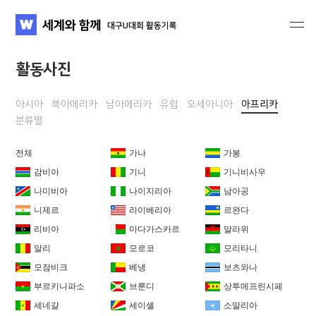
세계와 함께 대구U대회 활동기록
WATV
활동사진
아시아
북아메리카
남아메리카
유럽
오세아니아
아프리카
분류별
전체
가나
가봉
감비아
기니
기니비사우
나미비아
나이지리아
남아공
니제르
라이베리아
르완다
리비아
마다가스카르
말라위
말리
모로코
모리타니
모잠비크
베냉
보츠와나
부르키나파소
브룬디
상투메프린시페
세네갈
세이셸
소말리아