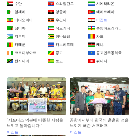
수단
스와질란드
시에라리온
알제리
앙골라
에리트레아
에티오피아
우간다
이집트
잠비아
적도기니
중앙아프리카 공화국
지부티
짐바브웨
차드
카메룬
카보베르데
케냐
코트디부아르
콩고
콩고민주공화국
탄자니아
토고
튀니지
"서포터즈 덕분에 따뜻한 사랑을
공항에서부터 한국의 훈훈한 정을
느끼고 돌아갑니다."
느끼게 해준 서포터즈
이집트
이집트