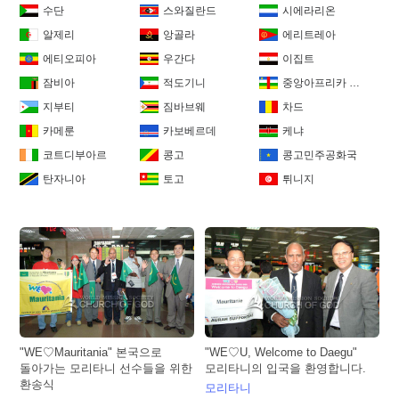
수단
스와질란드
시에라리온
알제리
앙골라
에리트레아
에티오피아
우간다
이집트
잠비아
적도기니
중앙아프리카 공화국
지부티
짐바브웨
차드
카메룬
카보베르데
케냐
코트디부아르
콩고
콩고민주공화국
탄자니아
토고
튀니지
"WE♡Mauritania" 본국으로
"WE♡U, Welcome to Daegu"
돌아가는 모리타니 선수들을 위한
모리타니의 입국을 환영합니다.
환송식
모리타니