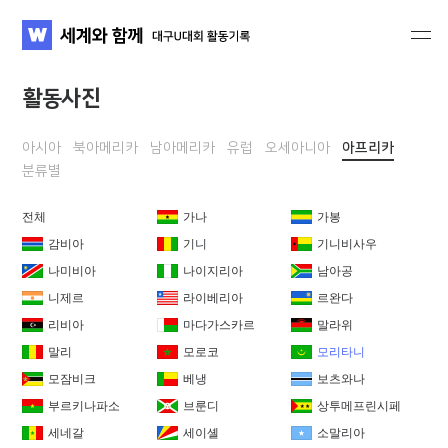
세계와 함께 대구U대회 활동기록
WATV
활동사진
아시아
북아메리카
남아메리카
유럽
오세아니아
아프리카
분류별
전체
가나
가봉
감비아
기니
기니비사우
나미비아
나이지리아
남아공
니제르
라이베리아
르완다
리비아
마다가스카르
말라위
말리
모로코
모리타니
모잠비크
베냉
보츠와나
부르키나파소
브룬디
상투메프린시페
세네갈
세이셸
소말리아