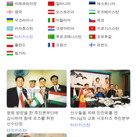
아제르바이잔
알바니아
에스토니아
영국
오스트리아
우즈베키스탄
우크라이나
이탈리아
체코
카자흐스탄
크로아티아
키르기스스탄
타지키스탄
투르크메니스탄
포르투갈
폴란드
프랑스
핀란드
헝가리
병원 방문을 한 추진본부단에
선수들을 위해 만찬회를 연
감사하며 함께 포즈를 취한
하나님의 교회 서포터즈 추진본부
선수단장
타지키스탄
타지키스탄