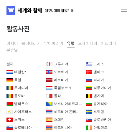
세계와 함께 대구U대회 활동기록
WATV
활동사진
아시아
북아메리카
남아메리카
유럽
오세아니아
아프리카
분류별
전체
그루지야
그리스
네덜란드
노르웨이
덴마크
독일
라트비아
러시아
루마니아
룩셈부르크
리투아니아
몰도바
몰타
벨기에
벨라루스
보스니아헤르체고비나
불가리아
사이프러스
세르비아 몬테네그로
스웨덴
스위스
스페인
슬로바키아
슬로베니아
아르메니아
아일랜드